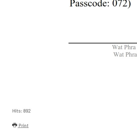
Hits: 892
Print