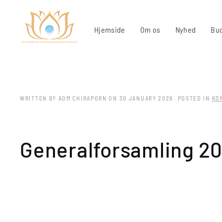
Hjemside
Om os
Nyhed
Bud
WRITTEN BY AOM CHIRAPORN ON
30 JANUARY 2026
. POSTED IN
KO
Generalforsamling 2