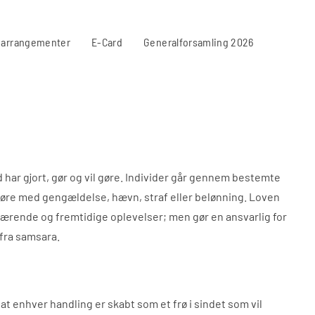
 arrangementer
E-Card
Generalforsamling 2026
 har gjort, gør og vil gøre. Individer går gennem bestemte
 gøre med gengældelse, hævn, straf eller belønning. Loven
nuværende og fremtidige oplevelser; men gør en ansvarlig for
 fra samsara.
at enhver handling er skabt som et frø i sindet som vil