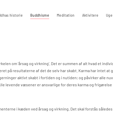
dhas historie
Buddhisme
Meditation
Aktivitere
Uge
elen om 'årsag og virkning'. Det er summen af alt hvad et individ
ret på resultaterne af det de selv har skabt. Karma har intet at
erninger aktivt skabt i fortiden og i nutiden; og påvirker alle 
Alle levende væsener er ansvarlige for deres karma og frigørelse
menterne i kæden ved årsag og virkning. Det skal forstås således 