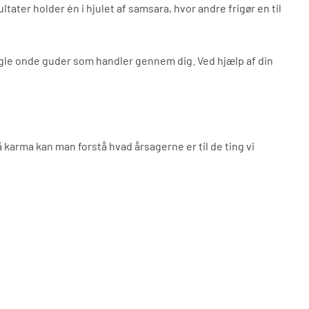
ter holder én i hjulet af samsara, hvor andre frigør en til
r nogle onde guder som handler gennem dig. Ved hjælp af din
å karma kan man forstå hvad årsagerne er til de ting vi